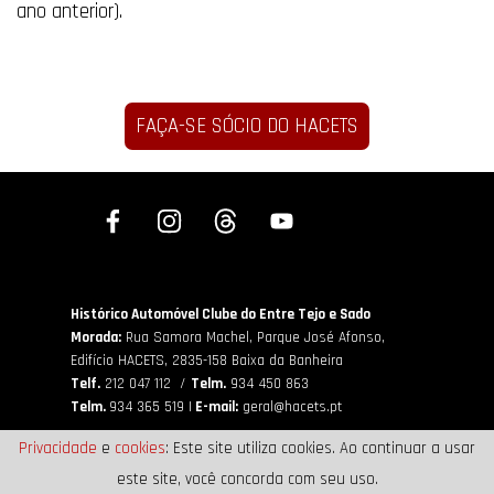
ano anterior).
FAÇA-SE SÓCIO DO HACETS
Histórico Automóvel Clube do Entre Tejo e Sado
Morada:
Rua Samora Machel, Parque José Afonso,
Edifício HACETS,
2835-158 Baixa da Banheira
Telf.
212 047 112 /
Telm.
934 450 863
Telm.
934 365 519 |
E-mail:
geral@hacets.pt
Privacidade
e
cookies
: Este site utiliza cookies. Ao continuar a usar
este site, você concorda com seu uso.