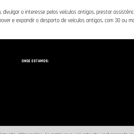
 divulgar o interesse pelos veículos antigos, prestar assistên
ver e expandir o desporto de veículos antigos, com 30 ou ma
ONDE ESTAMOS: