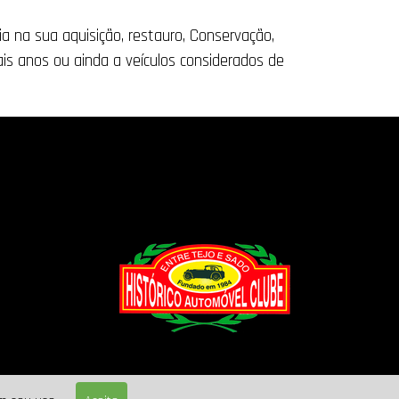
cia na sua aquisição, restauro, Conservação,
is anos ou ainda a veículos considerados de