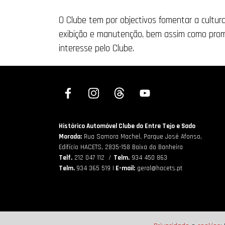
O Clube tem por objectivos fomentar a cultura,
exibição e manutenção, bem assim como promo
interesse pelo Clube.
Histórico Automóvel Clube do Entre Tejo e Sado
Morada:
Rua Samora Machel, Parque José Afonso,
Edifício HACETS,
2835-158 Baixa da Banheira
Telf.
212 047 112 /
Telm.
934 450 863
Telm.
934 365 519 |
E-mail:
geral@hacets.pt
Copyright ©HACETS