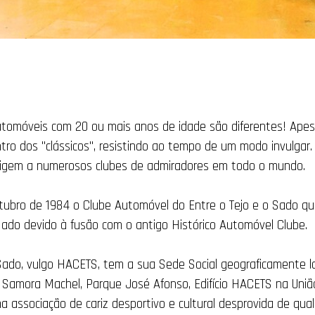
utomóveis com 20 ou mais anos de idade são diferentes!
Apes
ro dos "clássicos", resistindo ao tempo de um modo invulgar
 origem a numerosos clubes de admiradores em todo o mundo.
utubro de 1984 o Clube Automóvel do Entre o Tejo e o Sado q
Sado devido à fusão com o antigo Histórico Automóvel Clube.
Sado, vulgo HACETS, tem a sua Sede Social geograficamente l
 Samora Machel, Parque José Afonso, Edifício HACETS na Uniã
 associação de cariz desportivo e cultural desprovida de qualque