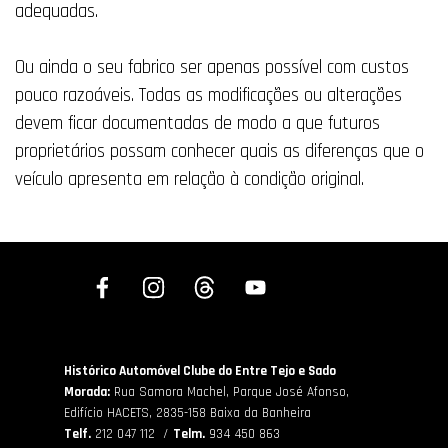
adequadas.
Ou ainda o seu fabrico ser apenas possível com custos
pouco razoáveis.
Todas as modificações ou alterações
devem ficar documentadas de modo a que futuros
proprietários possam conhecer quais as diferenças que o
veículo apresenta em relação à condição original.
Histórico Automóvel Clube do Entre Tejo e Sado
Morada:
Rua Samora Machel, Parque José Afonso,
Edifício HACETS,
2835-158 Baixa da Banheira
Telf.
212 047 112 /
Telm.
934 450 863