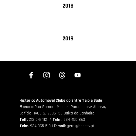
2018
2019
Histórico Automóvel Clube do Entre Tejo e Sado
Morada:
Rua Samora Machel, Parque José Afonso,
Edifício HACETS,
2835-158 Baixa da Banheira
Telf.
212 047 112 /
Telm.
934 450 863
Telm.
934 365 519 |
E-mail:
geral@hacets.pt