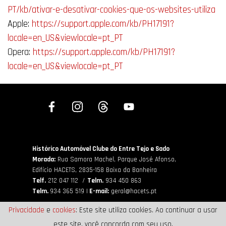
PT/kb/ativar-e-desativar-cookies-que-os-websites-utiliza
Apple:
https://support.apple.com/kb/PH17191?
locale=en_US&viewlocale=pt_PT
Opera:
https://support.apple.com/kb/PH17191?
locale=en_US&viewlocale=pt_PT
Histórico Automóvel Clube do Entre Tejo e Sado
Morada:
Rua Samora Machel, Parque José Afonso,
Edifício HACETS,
2835-158 Baixa da Banheira
Telf.
212 047 112 /
Telm.
934 450 863
Telm.
934 365 519 |
E-mail:
geral@hacets.pt
Privacidade
e
cookies
: Este site utiliza cookies. Ao continuar a usar
este site, você concorda com seu uso.