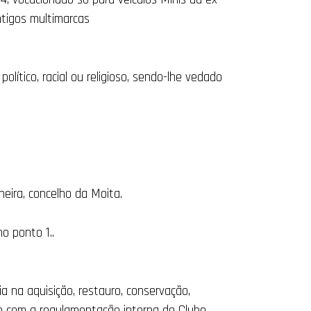
ntigos multimarcas
ítico, racial ou religioso, sendo-lhe vedado
eira, concelho da Moita.
o ponto 1..
ia na aquisição, restauro, conservação,
o com a regulamentação interna do Clube.