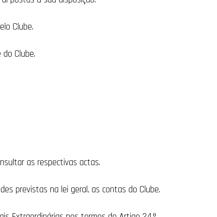
elo Clube.
e do Clube.
onsultar as respectivas actas.
es previstas na lei geral, as contas do Clube.
is Extraordinárias nos termos do Artigo 24.º.