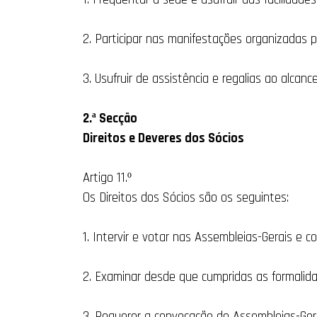
2. Participar nas manifestações organizadas p
3. Usufruir de assistência e regalias ao alcanc
2.ª Secção
Direitos e Deveres dos Sócios
Artigo 11.º
Os Direitos dos Sócios são os seguintes:
1. Intervir e votar nas Assembleias-Gerais e c
2. Examinar desde que cumpridas as formalidad
3. Requerer a convocação de Assembleias-Gera