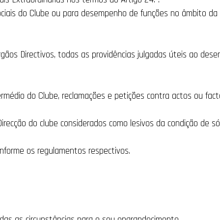
Sociais do Clube ou para desempenho de funções no âmbito da 
rgãos Directivos, todas as providências julgadas úteis ao dese
termédio do Clube, reclamações e petições contra actos ou facto
irecção do clube considerados como lesivos da condição de só
 conforme os regulamentos respectivos.
 todas as circunstâncias para o seu engrandecimento.