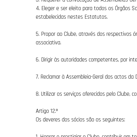
4. Eleger e ser eleito para todos os Órgãos 
estabelecidas nestes Estatutos.
5. Propor ao Clube, através dos respectivos ó
associativa.
6. Dirigir às autoridades competentes, por in
7. Reclamar à Assembleia-Geral dos actos da D
8. Utilizar os serviços oferecidos pelo Clube,
Artigo 12.º
Os deveres dos sócios são os seguintes:
1. Honrar e prestigiar o Clube, contribuir em