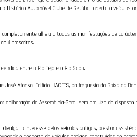
 o Histórico Automóvel Clube de Setúbal, aberto a veículos a
completamente alheia a todas as manifestações de carácter pol
aqui prescritos.
reendida entre o Rio Tejo e o Rio Sado.
 José Afonso, Edifício HACETS, da freguesia da Baixa da Banh
por deliberação da Assembleia-Geral, sem prejuízo do disposto n
 divulgar o interesse pelos veículos antigos, prestar assistênc
xpandir o desporto de veículos antigos, construídos de acord