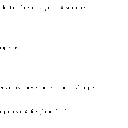
a da Direcção e aprovação em Assembleia-
propostos.
eus legais representantes e por um sócio que
a proposta. A Direcção notificará o