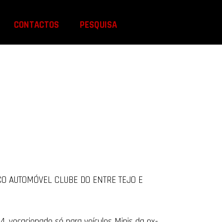
CONTACTOS
PESQUISA
ÓRICO AUTOMÓVEL CLUBE DO ENTRE TEJO E
, vocacionado só para veículos Minis da ex-