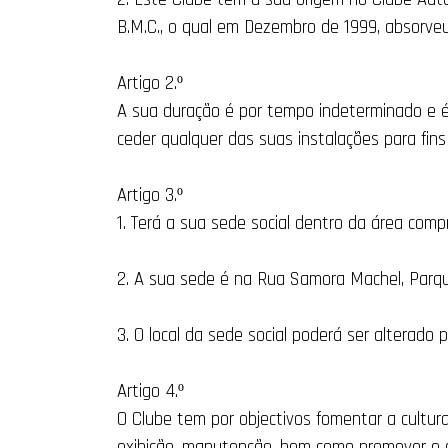
B.M.C., o qual em Dezembro de 1999, absorveu
Artigo 2.º
A sua duração é por tempo indeterminado e é 
ceder qualquer das suas instalações para fins 
Artigo 3.º
1. Terá a sua sede social dentro da área comp
2. A sua sede é na Rua Samora Machel, Parque
3. O local da sede social poderá ser alterado 
Artigo 4.º
O Clube tem por objectivos fomentar a cultura,
exibição, manutenção, bem como promover e e