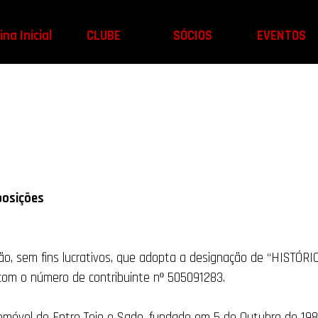
na Inicial
CLUBE
SÓCIOS
EVENTOS
posições
ção, sem fins lucrativos, que adopta a designação de “HIST
com o número de contribuinte nº 505091283.
omóvel de Entre Tejo e Sado, fundado em 5 de Outubro de 1984