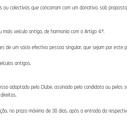
ais ou colectivas que concorram com um donativo, sob propost
u mais veículo antigo, de harmonia com o Artigo 4.º.
res de um sócio efectivo pessoa singular, que sejam por este 
eículos antigos.
sso adoptado pelo Clube, assinado pelo candidato ou pelos s
ireitos.
ecção, no prazo máximo de 30 dias, após a entrada da respectiv