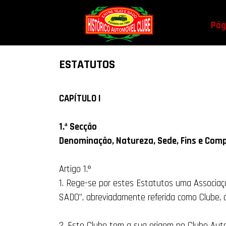
Pági
ESTATUTOS
CAPÍTULO I
1.ª Secção
Denominação, Natureza, Sede, Fins e Com
Artigo 1.º
1. Rege-se por estes Estatutos uma Associa
SADO”, abreviadamente referida como Clube, 
2. Este Clube tem a sua origem no Clube Aut