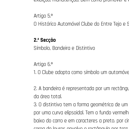
Artigo 5.º
O Histórico Automóvel Clube do Entre Tejo e 
2.ª Secção
Símbolo, Bandeira e Distintivo
Artigo 6.º
1. O Clube adopta como símbolo um automóvel
2. A bandeira é representada por um rectângu
da área total.
3. O distintivo tem a forma geométrica de um 
por uma curva elipsoidal. Tem o fundo vermel
baixo do carro e em caracteres a preto. por 
coroa de louros envolve o rectângulo por traz.