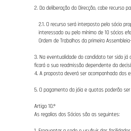
2. Da deliberação da Direcção, cabe recurso pa
2.1. O recurso será interposto pelo sócio p
interessado ou pelo mínimo de 10 sócios efe
Ordem de Trabalhos da primeira Assembleia-G
3. Na eventualidade do candidato ter sido já 
ficará a sua readmissão dependente da decisã
4. A proposta deverá ser acompanhada dos ele
5. O pagamento da jóia e quotas poderão ser 
Artigo 10.º
As regalias dos Sócios são as seguintes:
1. Frequentar a sede e usufruir das facilidade