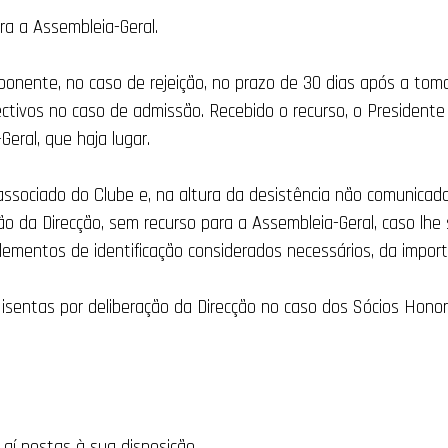
ra a Assembleia-Geral.
roponente, no caso de rejeição, no prazo de 30 dias após a to
ctivos no caso de admissão. Recebido o recurso, o Presidente 
eral, que haja lugar.
associado do Clube e, na altura da desistência não comunicada,
o da Direcção, sem recurso para a Assembleia-Geral, caso lhe
mentos de identificação considerados necessários, da importâ
isentas por deliberação da Direcção no caso dos Sócios Honorá
s aí postas à sua disposição.