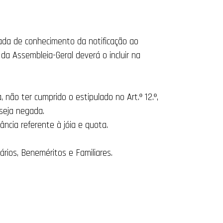
mada de conhecimento da notificação ao
da Assembleia-Geral deverá o incluir na
 não ter cumprido o estipulado no Art.º 12.º,
 seja negada.
ncia referente à jóia e quota.
rios, Beneméritos e Familiares.