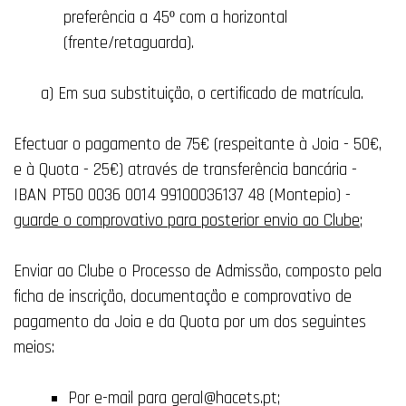
preferência a 45º com a horizontal
(frente/retaguarda).
a) Em sua substituição, o certificado de matrícula.
Efectuar o pagamento de 75€ (respeitante à Joia - 50€,
e à Quota - 25€) através de transferência bancária -
IBAN
PT50 0036 0014 99100036137 48 (Montepio) -
guarde o comprovativo para posterior envio ao Clube
;
Enviar ao Clube o Processo de Admissão, composto pela
ficha de inscrição, documentação e comprovativo de
pagamento da Joia e da Quota por um dos seguintes
meios:
Por e-mail para geral@hacets.pt;